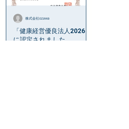
信頼を胸に、 これからも皆様のビジネ
スを支える最適なソリューションを提
株式会社ozawa
供してまいります。 システムに関する
ご質問、導入のご相談などがございま
「健康経営優良法人2026」
したら、 どうぞお気軽にお問い合わせ
に認定されました
ください。
new この度、当社は経済産業省が実施
する「健康経営優良法人2026（中小規
模法人部門）」に 認定されました。
これもひとえに、社員一人ひとりの健
康への意識の高さと、 日頃からの健康
増進への取り組みの賜物と深く感謝し
ております。 今後も社員が心身ともに
健康で、いきいきと活躍できる環境づ
くりに努めてまいります。 健康経営優
良法人認定制度とは、地域の健康課題
に即した取組や日本健康会議が進める
健康増進の取組をもとに、特に優良な