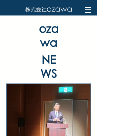
oza
wa
NE
WS