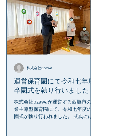
部の垣根を越えて親睦を深めました。
株式会社ozawaは、今年度も従業員一
丸となって、お客様と地域社会に貢献
してまいります。
株式会社ozawa
運営保育園にて令和七年度
卒園式を執り行いました
株式会社ozawaが運営する西脇市の企
業主導型保育園にて、令和七年度の卒
園式が執り行われました。 式典には弊
社代表も出席し、卒園を迎える子ども
たちへ向けて、これまでの成長を称え