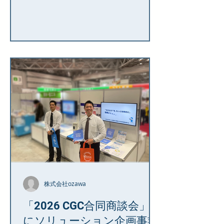
るお祝いのスピーチを贈りました。 一
人ひとりが緊張しながらも立派に卒園
証書を受け取る姿を間近で見守り、そ
の逞しさに運営一同、深い感動を覚え
た一日となりました。 保護者の皆様に
おかれましては、日頃より当園の運営
にご理解と温かいご協力を賜りました
こと、厚く御礼申し上げます。 株式会
社ozawaは、これからも地域の子ども
たちの健やかな成長を支え、安心して
子育てができる環境づくりに貢献して
まいります。 卒園生の皆さんの未来
が、希望に満ちた素晴らしいものにな
ることを心より願っております。
株式会社ozawa
「2026 CGC合同商談会」
にソリューション企画事業