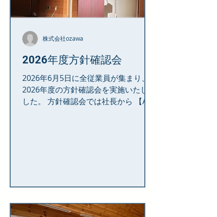
株式会社ozawa
2026年度方針確認会
2026年6月5日に全従業員が集まり、
2026年度の方針確認会を実施いたしま
した。 方針確認会では社長から 【AI
で創る「一歩先進」】 という今年度の
方針が発表され、 「他社よりも一歩だ
け先進する」という強いメッセージが
共有されました。 その後、各事業部か
らの具体的な方針説明、フレッシュな
新人スタッフの紹介、功績を称える年
度表彰が行われ、従業員一同、気持ち
を新たにする貴重な機会となりまし
た。 会終了後は懇親会も開かれ、事業