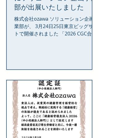
部が出展いたしました
株式会社ozawa ソリューション企画事
業部が、 3月24日25日東京ビッグサイ
トで開催されました 「2026 CGC合同
商談会」に出展いたしました。 当日
は、多くの皆様に弊社ブースへお立ち
寄りいただき、誠にありがとうござい
ました。 今回の展示会では、既存の冷
凍・冷蔵設備をそのまま活かしなが
ら、 大幅な消費電力とコストの削減を
実現する 「ERSA 省エネサービス」を
メインにご紹介させていただきまし
た。 「冷える力をもっと効率的に」を
テーマに、 環境負荷低減やエネルギー
対策の課題解決に向けた具体的なご提
案を行い、 ご来場いただいた皆様から
多くの反響をいただきました。 株式会
社ozawaは、創業100年以上の実績と